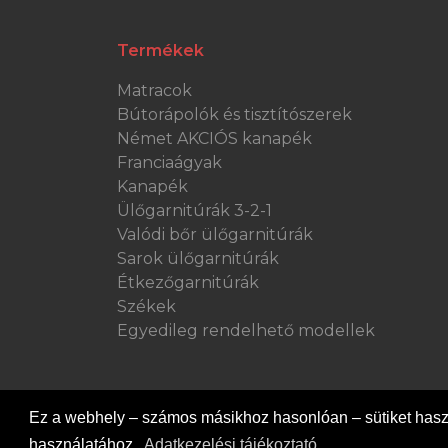
Termékek
Matracok
Bútorápolók és tisztítószerek
Német AKCIÓS kanapék
Franciaágyak
Kanapék
Ülőgarnitúrák 3-2-1
Valódi bőr ülőgarnitúrák
Sarok ülőgarnitúrák
Étkezőgarnitúrák
Székek
Egyedileg rendelhető modellek
Ez a webhely – számos másikhoz hasonlóan – sütiket haszn
használatához.
Adatkezelési tájékoztató