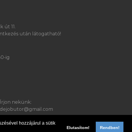
 út 11.
ntkezés után látogatható!
30-ig
Írjon nekünk:
dejobutor@gmail.com
zésével hozzájárul a sütik
Elutasítom!
Rendben!