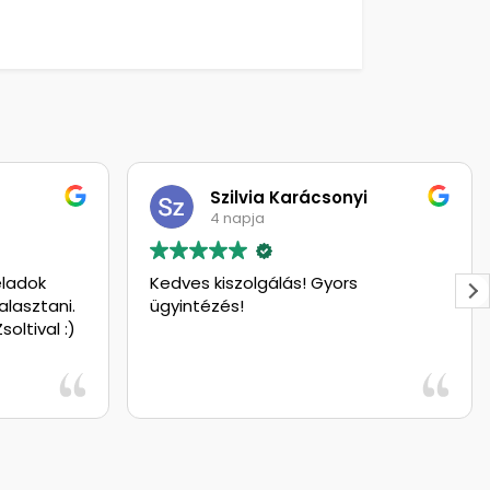
Szilvia Karácsonyi
4 napja
eladok
Kedves kiszolgálás! Gyors
lasztani.
ügyintézés!
oltival :)