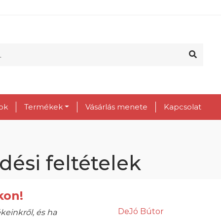
ok
Termékek
Vásárlás menete
Kapcsolat
dési feltételek
kon!
DeJó Bútor
keinkről, és ha