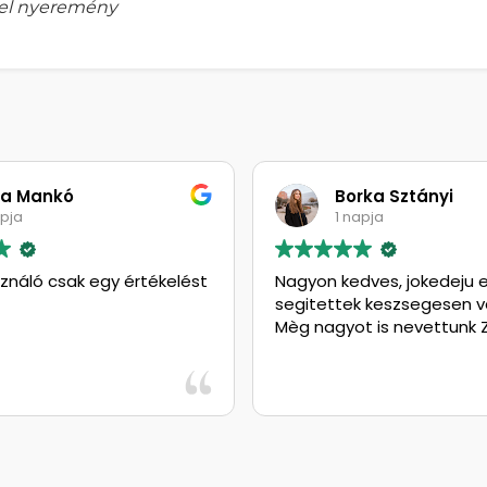
zel nyeremény
la Mankó
Borka Sztányi
apja
1 napja
sználó csak egy értékelést
Nagyon kedves, jokedeju 
segitettek keszsegesen va
Mèg nagyot is nevettunk Zs