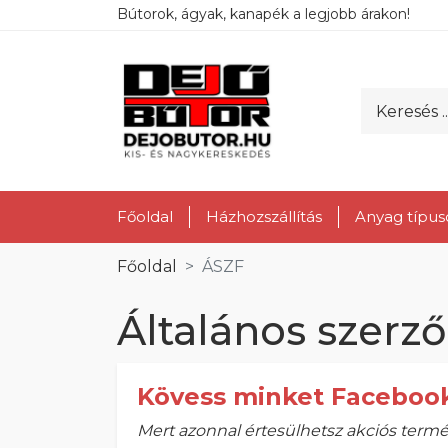
Bútorok, ágyak, kanapék a legjobb árakon!
Főoldal
Házhozszállítás
Anyag típus
Főoldal
ÁSZF
Általános szerző
Kövess minket Faceboo
Mert azonnal értesülhetsz akciós termé