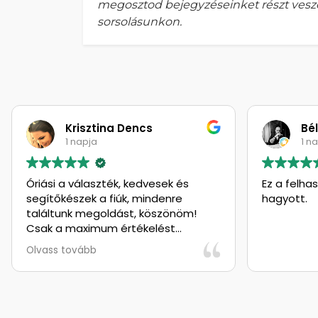
megosztod bejegyzéseinket részt ves
sorsolásunkon.
Krisztina Dencs
Bé
1 napja
1 n
Óriási a választék, kedvesek és
Ez a felha
segítőkészek a fiúk, mindenre
hagyott.
találtunk megoldást, köszönöm!
Csak a maximum értékelést
adhatom, gondolkodás nélkül! :)
Olvass tovább