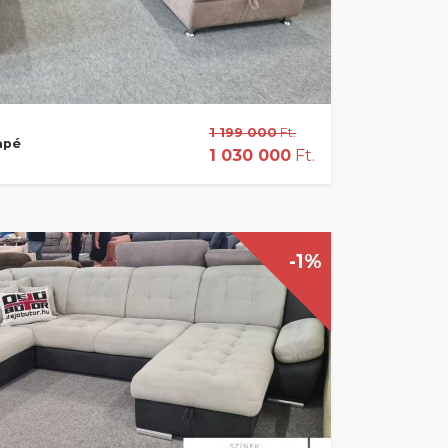
1 199 000
Ft.
apé
1 030 000
Ft.
-1%