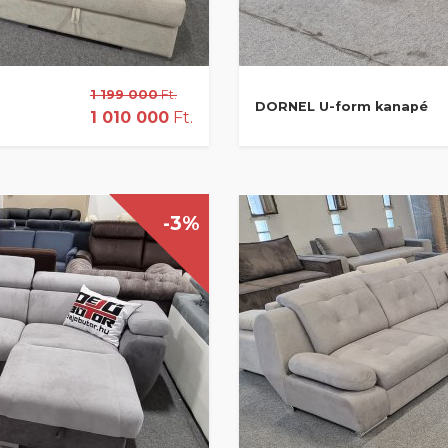
1 199 000
Ft.
DORNEL U-form kanapé
1 010 000
Ft.
-3%