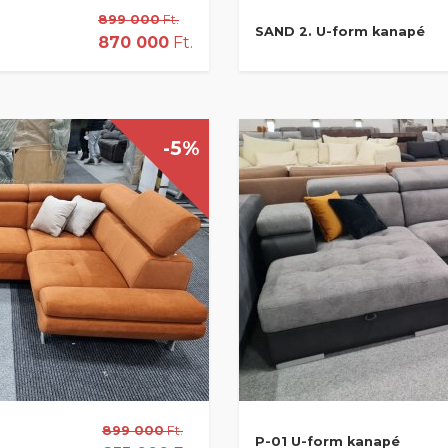
899 000
Ft.
SAND 2. U-form kanapé
870 000
Ft.
-5%
899 000
Ft.
P-01 U-form kanapé