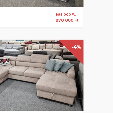
899 000
Ft.
870 000
Ft.
-4%