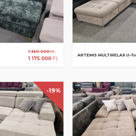
1 350 000
Ft.
ARTEMIS MULTIRELAX U-f
1 175 000
Ft.
-19%