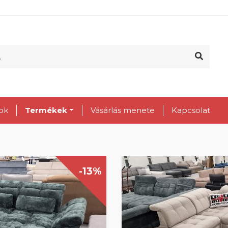
ok
Termékek
Vásárlás menete
Kapcsolat
-13%