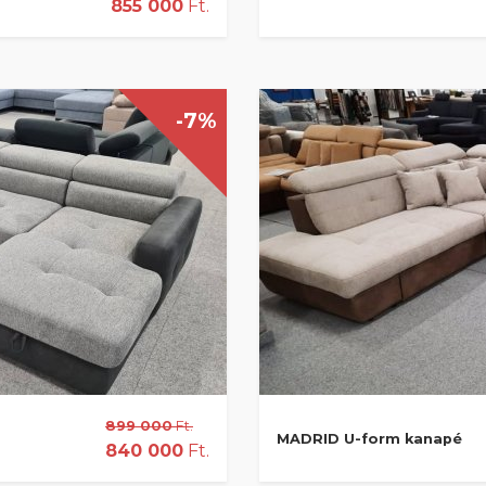
855 000
Ft.
-7%
899 000
Ft.
MADRID U-form kanapé
840 000
Ft.