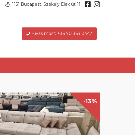
1151 Budapest, Székely Elek út 11.
Hívás most: +36 70 363 0447
-13%