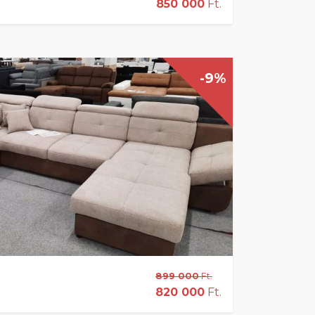
850 000
Ft.
-9%
899 000
Ft.
820 000
Ft.