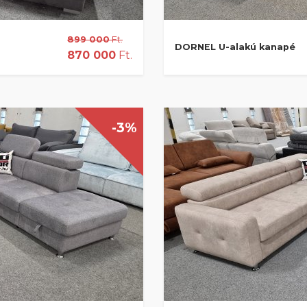
899 000
Ft.
DORNEL U-alakú kanapé
870 000
Ft.
-3%