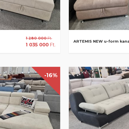
1 280 000
Ft.
ARTEMIS NEW u-form kan
1 035 000
Ft.
-16%