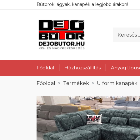
Bútorok, ágyak, kanapék a legjobb árakon!
Főoldal
Házhozszállítás
Anyag típus
Főoldal
Termékek
U form kanapék