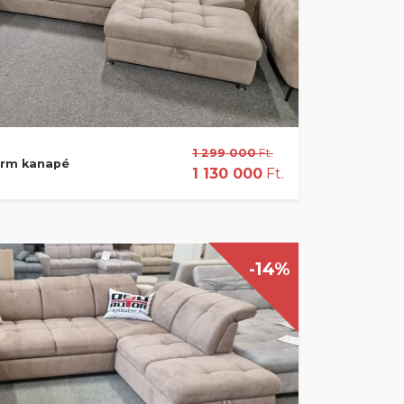
1 299 000
Ft.
orm kanapé
1 130 000
Ft.
-14%