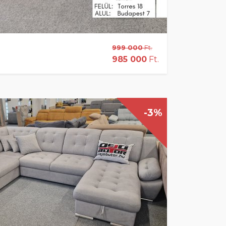
999 000
Ft.
985 000
Ft.
-3%