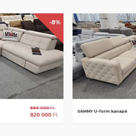
-8%
889 000
Ft.
SAMMY U-form kanapé
820 000
Ft.