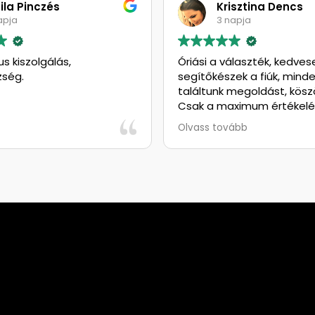
ila Pinczés
Krisztina Dencs
apja
3 napja
us kiszolgálás,
Óriási a választék, kedves
zség.
segítőkészek a fiúk, mind
találtunk megoldást, kös
Csak a maximum értékelé
adhatom, gondolkodás nélk
Olvass tovább