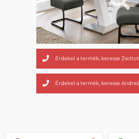
Érdekel a termék, keresse Zsoltot
Érdekel a termék, keresse Andreá