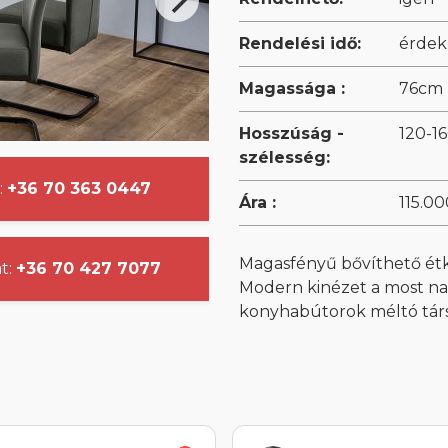
Rendelési idő:
érdek
Magassága :
76cm
Hosszúság -
120-1
szélesség:
:
+36 70 363 0447
Ára :
115.00
Magasfényű bővíthető étke
t:
+36 70 427 7077
Modern kinézet a most n
konyhabútorok méltó tár