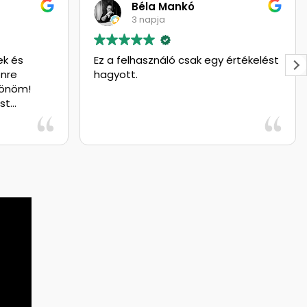
Béla Mankó
3 napja
ek és
Ez a felhasználó csak egy értékelést
enre
hagyott.
zönöm!
st
ül! :)