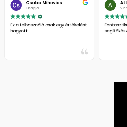
Csaba Mihovics
Att
1 napja
2 n
Ez a felhasználó csak egy értékelést
Fantasztik
hagyott.
segítőkés