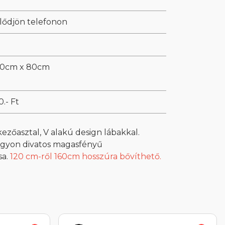
lődjön telefonon
60cm x 80cm
0.- Ft
zőasztal, V alakú design lábakkal.
agyon divatos magasfényű
sa.
120 cm-ről 160cm hosszúra bővíthető.