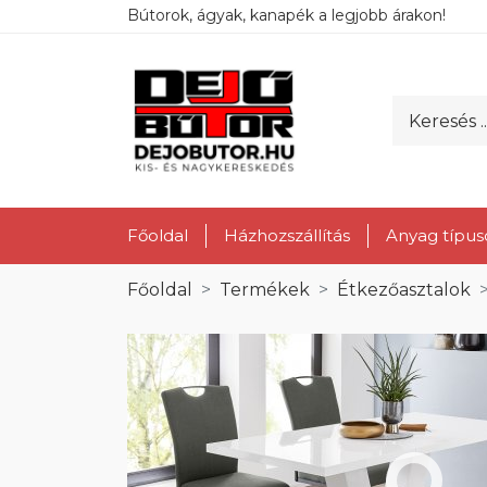
Bútorok, ágyak, kanapék a legjobb árakon!
Főoldal
Házhozszállítás
Anyag típus
Főoldal
Termékek
Étkezőasztalok