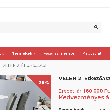
ok
Termékek
Vásárlás menete
Kapcsolat
VELEN 2. Étkezőasztal
VELEN 2. Étkezőasz
-28%
Eredeti ár:
160 000
Ft.
Kedvezményes á
Rendelhető:
igen