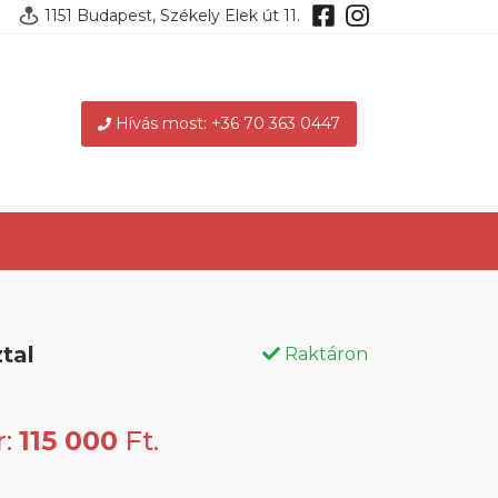
1151 Budapest, Székely Elek út 11.
Hívás most: +36 70 363 0447
tal
Raktáron
r:
115 000
Ft.