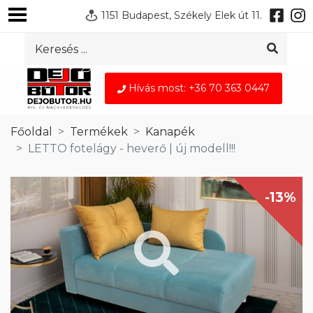
1151 Budapest, Székely Elek út 11.
Hívás most: +36 70 363 0447
Főoldal
Termékek
Kanapék
LETTO fotelágy - heverő | új modell!!!
-13%