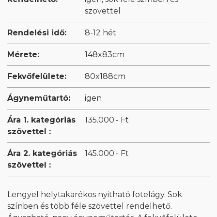
szövettel
Rendelési idő:
8-12 hét
Mérete:
148x83cm
Fekvőfelülete:
80x188cm
Ágyneműtartó:
igen
Ára 1. kategóriás
135.000.- Ft
szövettel :
Ára 2. kategóriás
145.000.- Ft
szövettel :
Lengyel helytakarékos nyitható fotelágy. Sok
színben és több féle szövettel rendelhető.