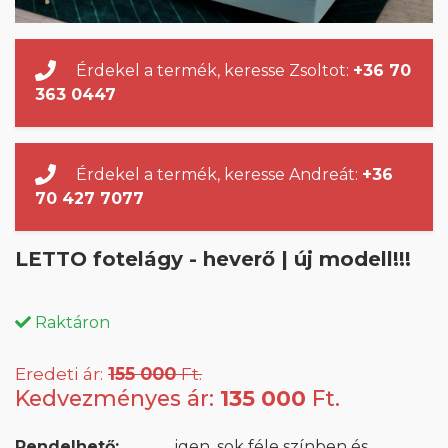
Érdekel a termék, keresse Zsoltot:
+36 70
363 0447
Érdekel a termék, keresse Andreát:
+36
70 427 7077
LETTO fotelágy - heverő | új modell!!!
Raktáron
Eredeti ár:
155 000
Ft.
Kedvezményes ár:
135 000
Ft.
Rendelhető:
igen, sok féle színben és