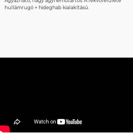
Ágyazható, nagy ágyneműtartós. A fekvőfelülete
hullámrugó + hideghab kialakítású.