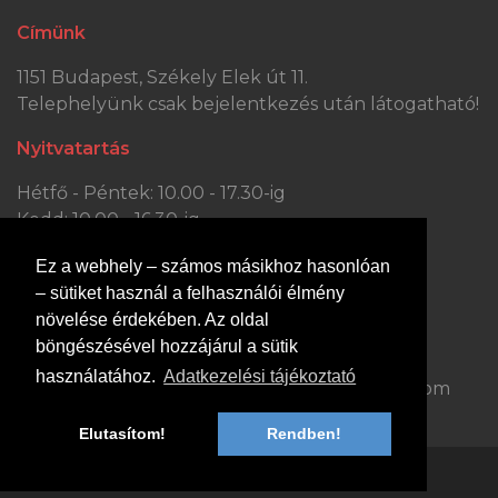
Címünk
1151 Budapest, Székely Elek út 11.
Telephelyünk csak bejelentkezés után látogatható!
Nyitvatartás
Hétfő - Péntek: 10.00 - 17.30-ig
Kedd: 10.00 - 16.30-ig
Szombat: 10.00 - 13.30-ig
Ez a webhely – számos másikhoz hasonlóan
Vasárnap: ZÁRVA
– sütiket használ a felhasználói élmény
Kapcsolat
növelése érdekében. Az oldal
böngészésével hozzájárul a sütik
Hívjon minket:
Írjon nekünk:
használatához.
Adatkezelési tájékoztató
+36 70 363 0447
dejobutor@gmail.com
Elutasítom!
Rendben!
© 2014-2023 dejobutor.hu, Minden jog fenntartva.