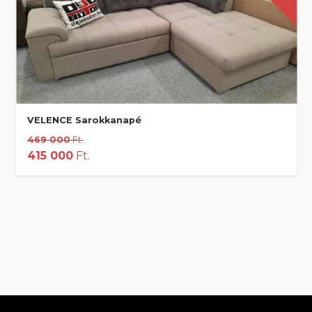
VELENCE Sarokkanapé
469 000
Ft.
415 000
Ft.