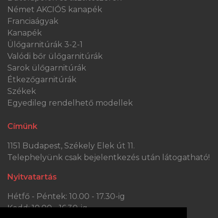
Német AKCIÓS kanapék
Franciaágyak
Kanapék
Ülőgarnitúrák 3-2-1
Valódi bőr ülőgarnitúrák
Sarok ülőgarnitúrák
Étkezőgarnitúrák
Székek
Egyedileg rendelhető modellek
Címünk
1151 Budapest, Székely Elek út 11.
Telephelyünk csak bejelentkezés után látogatható!
Nyitvatartás
Hétfő - Péntek: 10.00 - 17.30-ig
Kedd: 10.00 - 16.30-ig