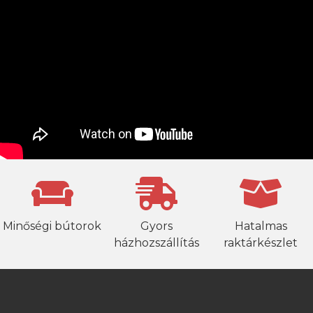
Minőségi bútorok
Gyors
Hatalmas
házhozszállítás
raktárkészlet