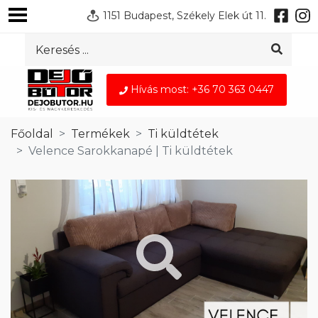
1151 Budapest, Székely Elek út 11.
Hívás most: +36 70 363 0447
Főoldal
Termékek
Ti küldtétek
Velence Sarokkanapé | Ti küldtétek