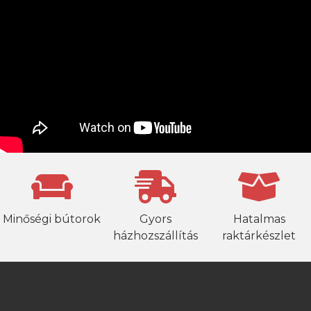
Minőségi bútorok
Gyors
Hatalmas
házhozszállítás
raktárkészlet