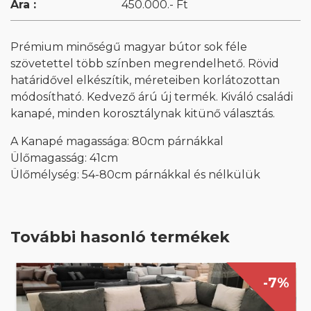
Ára :
450.000.- Ft
Prémium minőségű magyar bútor sok féle
szövetettel több színben megrendelhető. Rövid
határidővel elkészítik, méreteiben korlátozottan
módosítható. Kedvező árú új termék. Kiváló családi
kanapé, minden korosztálynak kitünő választás.
A Kanapé magassága: 80cm párnákkal
Ülőmagasság: 41cm
Ülőmélység: 54-80cm párnákkal és nélkülük
További hasonló termékek
-7%