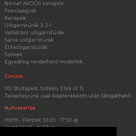
Német AKCIÓS kanapék
Franciaágyak
Kanapék
Ülőgarnitúrák 3-2-1
Valódi bőr ülőgarnitúrák
Sarok ülőgarnitúrák
Étkezőgarnitúrák
Székek
Egyedileg rendelhető modellek
Címünk
1151 Budapest, Székely Elek út 11.
Telephelyünk csak bejelentkezés után látogatható!
Nyitvatartás
Hétfő - Péntek: 10.00 - 17.30-ig
Kedd: 10.00 - 16.30-ig
Szombat: 10.00 - 13.30-ig