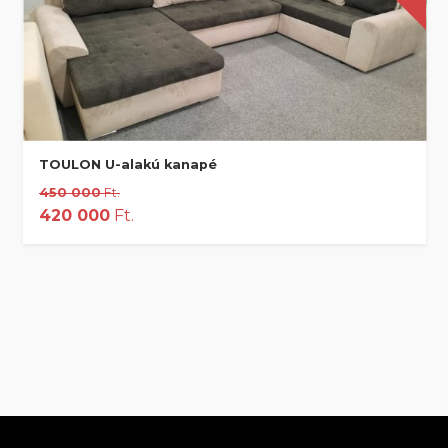
TOULON U-alakú kanapé
450 000
Ft.
420 000
Ft.