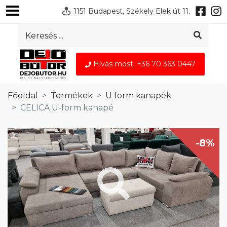
1151 Budapest, Székely Elek út 11.
Hívás most: +36 70 363 0447
Főoldal
Termékek
U form kanapék
CELICA U-form kanapé
-8%