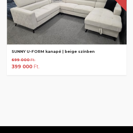
SUNNY U-FORM kanapé | beige színben
699 000
Ft.
399 000
Ft.