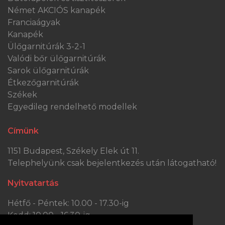
Német AKCIÓS kanapék
Franciaágyak
Kanapék
Ülőgarnitúrák 3-2-1
Valódi bőr ülőgarnitúrák
Sarok ülőgarnitúrák
Étkezőgarnitúrák
Székek
Egyedileg rendelhető modellek
Címünk
1151 Budapest, Székely Elek út 11.
Telephelyünk csak bejelentkezés után látogatható!
Nyitvatartás
Hétfő - Péntek: 10.00 - 17.30-ig
Kedd: 10.00 - 16.30-ig