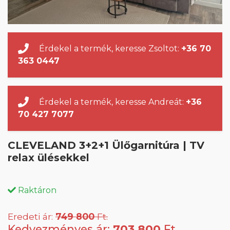
Érdekel a termék, keresse Zsoltot:
+36 70
363 0447
Érdekel a termék, keresse Andreát:
+36
70 427 7077
CLEVELAND 3+2+1 Ülőgarnitúra | TV
relax ülésekkel
Raktáron
Eredeti ár:
749 800
Ft.
Kedvezményes ár:
703 800
Ft.