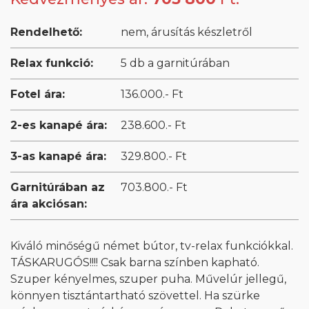
Rendelhető:
nem, árusítás készletről
Relax funkció:
5 db a garnitúrában
Fotel ára:
136.000.- Ft
2-es kanapé ára:
238.600.- Ft
3-as kanapé ára:
329.800.- Ft
Garnitúrában az
703.800.- Ft
ára akciósan:
Kiváló minőségű német bútor, tv-relax funkciókkal.
TÁSKARUGÓS!!!! Csak barna színben kapható.
Szuper kényelmes, szuper puha. Művelúr jellegű,
könnyen tisztántartható szövettel. Ha szürke