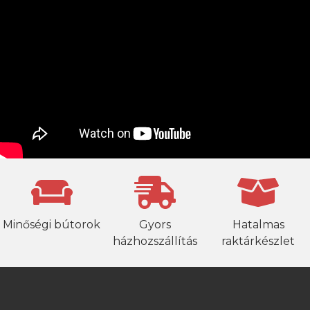
Minőségi bútorok
Gyors
Hatalmas
házhozszállítás
raktárkészlet