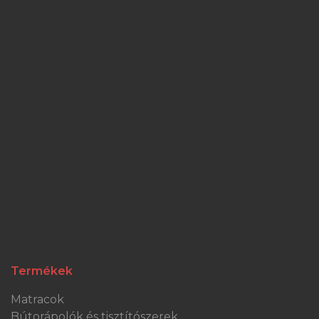
Termékek
Matracok
Bútorápolók és tisztítószerek