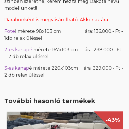
színben szeretné, kérem nézza meg Dakota nevű
modellünket!!
Darabonként is megvásárolható. Akkor az ára:
Fote
l mérete 98x103 cm ára: 136.000.- Ft -
1db relax üléssel
2-es kanapé
mérete 167x103 cm ára: 238.000.- Ft
- 2 db relax üléssel
3-as kanap
é mérete 220x103
cm ára: 329.000.- Ft -
2 db relax üléssel
További hasonló termékek
-43%