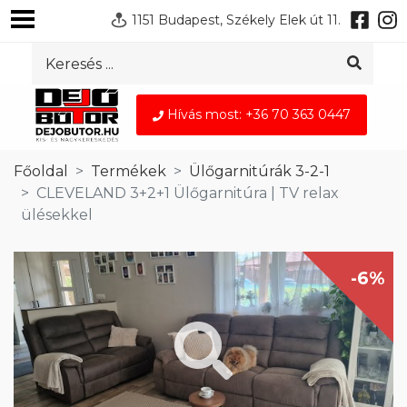
1151 Budapest, Székely Elek út 11.
Hívás most: +36 70 363 0447
Főoldal
Termékek
Ülőgarnitúrák 3-2-1
CLEVELAND 3+2+1 Ülőgarnitúra | TV relax
ülésekkel
-6%