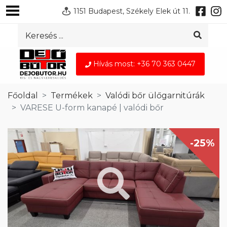
1151 Budapest, Székely Elek út 11.
Hívás most: +36 70 363 0447
Főoldal
Termékek
Valódi bőr ülőgarnitúrák
VARESE U-form kanapé | valódi bőr
-25%