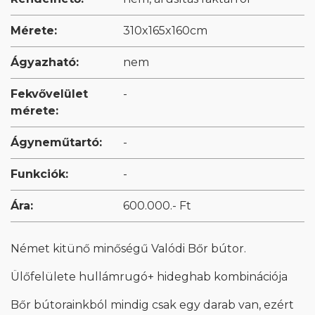
Mérete:
310x165x160cm
Ágyazható:
nem
Fekvővelület
-
mérete:
Ágyneműtartó:
-
Funkciók:
-
Ára:
600.000.- Ft
Német kitünő minőségű Valódi Bőr bútor.
Ülőfelülete hullámrugó+ hideghab kombinációja
Bőr bútorainkból mindig csak egy darab van, ezért