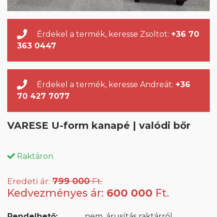
Érdekel a termék, keresse Zsoltot:
+36 70
363 0447
Érdekel a termék, keresse Andreát:
+36
70 427 7077
VARESE U-form kanapé | valódi bőr
Raktáron
Eredeti ár:
799 000
Ft.
Kedvezményes ár:
600 000
Ft.
Rendelhető:
nem, árusítás raktárról