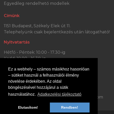
Egyedileg rendelhető modellek
Címünk
1151 Budapest, Székely Elek út 11.
Telephelyünk csak bejelentkezés után látogatható!
Nyitvatartás
Hétfő - Péntek: 10.00 - 17.30-ig
Kedd: 10.00 - 16.30-ig
Szombat: 10.00 - 13.30-ig
Ez a webhely – számos másikhoz hasonlóan
Vasárnap: ZÁRVA
– sütiket használ a felhasználói élmény
Kapcsolat
növelése érdekében. Az oldal
böngészésével hozzájárul a sütik
Hívjon minket:
Írjon nekünk:
használatához.
Adatkezelési tájékoztató
+36 70 363 0447
dejobutor@gmail.com
Elutasítom!
Rendben!