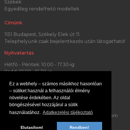
Székek
Egyedileg rendelhető modellek
Címünk
1151 Budapest, Székely Elek út 11.
Telephelyünk csak bejelentkezés után látogatható!
Nyitvatartás
Hétfő - Péntek: 10.00 - 17.30-ig
Kedd: 10.00 - 16.30-ig
Szombat: 10.00 - 13.30-ig
Ez a webhely – számos másikhoz hasonlóan
Vasárnap: ZÁRVA
– sütiket használ a felhasználói élmény
Kapcsolat
növelése érdekében. Az oldal
böngészésével hozzájárul a sütik
Hívjon minket:
Írjon nekünk:
használatához.
Adatkezelési tájékoztató
+36 70 363 0447
dejobutor@gmail.com
Elutasítom!
Rendben!