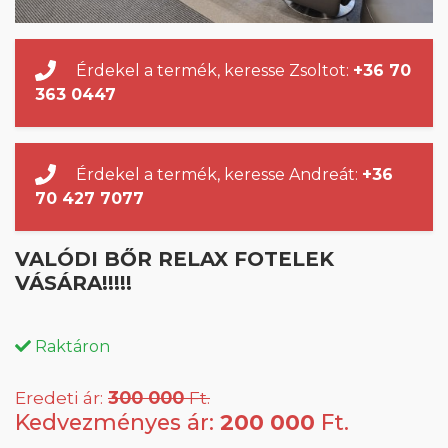
Érdekel a termék, keresse Zsoltot:
+36 70
363 0447
Érdekel a termék, keresse Andreát:
+36
70 427 7077
VALÓDI BŐR RELAX FOTELEK
VÁSÁRA!!!!!
Raktáron
Eredeti ár:
300 000
Ft.
Kedvezményes ár:
200 000
Ft.