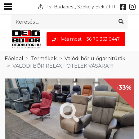
1151 Budapest, Székely Elek út 11.
Hívás most: +36 70 363 0447
Főoldal
Termékek
Valódi bőr ülőgarnitúrák
VALÓDI BŐR RELAX FOTELEK VÁSÁRA!!!!!
-33%