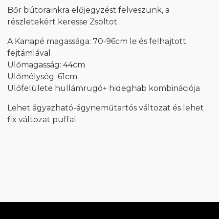
Bőr bútorainkra előjegyzést felveszünk, a
részletekért keresse Zsoltot.
A Kanapé magassága: 70-96cm le és felhajtott
fejtámlával
Ülőmagasság: 44cm
Ülőmélység: 61cm
Ülőfelülete hullámrugó+ hideghab kombinációja
Lehet ágyazható-ágyneműtartós változat és lehet
fix változat puffal.