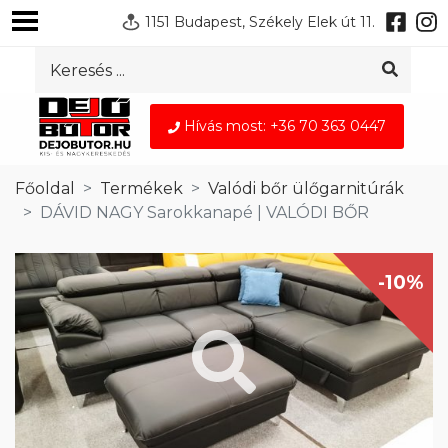
1151 Budapest, Székely Elek út 11.
Hívás most: +36 70 363 0447
Főoldal
Termékek
Valódi bőr ülőgarnitúrák
DÁVID NAGY Sarokkanapé | VALÓDI BŐR
-10%