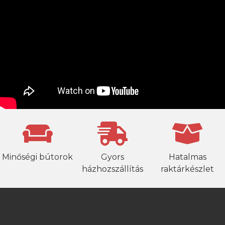
Minőségi bútorok
Gyors
Hatalmas
házhozszállítás
raktárkészlet