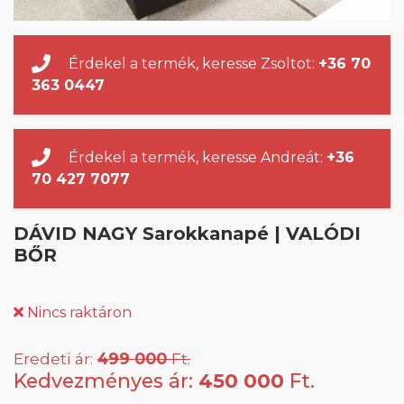
Érdekel a termék, keresse Zsoltot:
+36 70
363 0447
Érdekel a termék, keresse Andreát:
+36
70 427 7077
DÁVID NAGY Sarokkanapé | VALÓDI
BŐR
Nincs raktáron
Eredeti ár:
499 000
Ft.
Kedvezményes ár:
450 000
Ft.