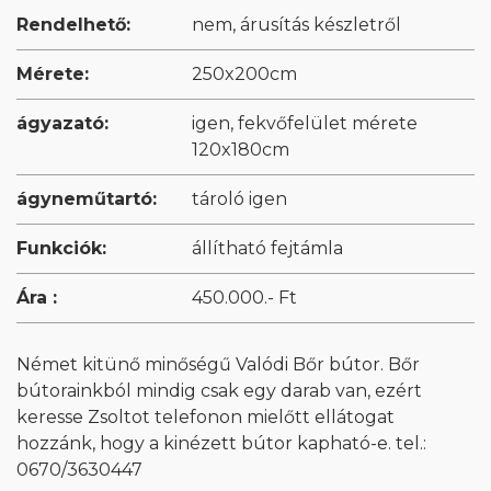
Rendelhető:
nem, árusítás készletről
Mérete:
250x200cm
ágyazató:
igen, fekvőfelület mérete
120x180cm
ágyneműtartó:
tároló igen
Funkciók:
állítható fejtámla
Ára :
450.000.- Ft
Német kitünő minőségű Valódi Bőr bútor. Bőr
bútorainkból mindig csak egy darab van, ezért
keresse Zsoltot telefonon mielőtt ellátogat
hozzánk, hogy a kinézett bútor kapható-e. tel.:
0670/3630447