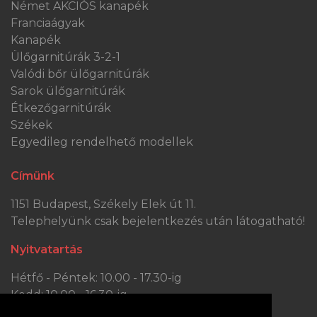
Német AKCIÓS kanapék
Franciaágyak
Kanapék
Ülőgarnitúrák 3-2-1
Valódi bőr ülőgarnitúrák
Sarok ülőgarnitúrák
Étkezőgarnitúrák
Székek
Egyedileg rendelhető modellek
Címünk
1151 Budapest, Székely Elek út 11.
Telephelyünk csak bejelentkezés után látogatható!
Nyitvatartás
Hétfő - Péntek: 10.00 - 17.30-ig
Kedd: 10.00 - 16.30-ig
Szombat: 10.00 - 13.30-ig