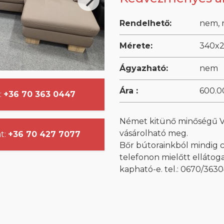
Rendelhető:
nem, 
Mérete:
340x
Ágyazható:
nem
Ára :
600.00
:
+36 70 363 0447
Német kitünő minőségű Va
vásárolható meg.
t:
+36 70 427 7077
Bőr bútorainkból mindig c
telefonon mielőtt ellátog
kapható-e. tel.: 0670/363