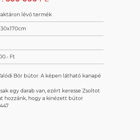
raktáron lévő termék
230x170cm
0.- Ft
lódi Bőr bútor. A képen látható kanapé
sak egy darab van, ezért keresse Zsoltot
at hozzánk, hogy a kinézett bútor
0447