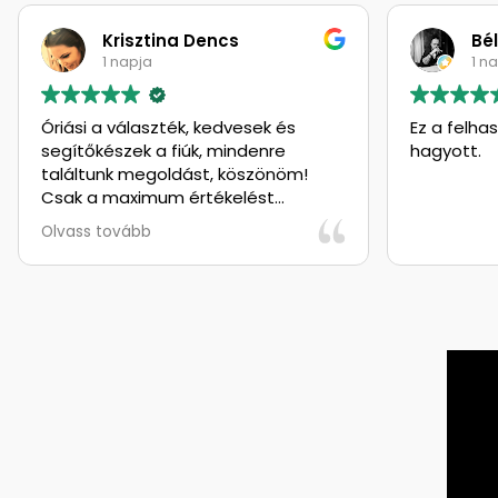
Krisztina Dencs
Béla Mank
1 napja
1 napja
ási a választék, kedvesek és
Ez a felhasználó c
ítőkészek a fiúk, mindenre
hagyott.
áltunk megoldást, köszönöm!
k a maximum értékelést
atom, gondolkodás nélkül! :)
ass tovább