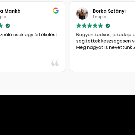
ó
Borka Sztányi
1 napja
sak egy értékelést
Nagyon kedves, jokedeju eladok
segitettek keszsegesen valasztani
Mèg nagyot is nevettunk Zsoltival :