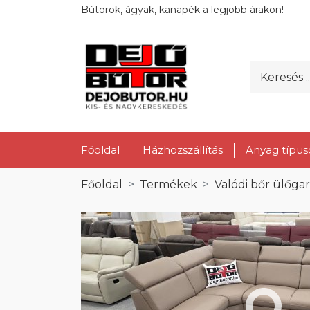
Bútorok, ágyak, kanapék a legjobb árakon!
Főoldal
Házhozszállítás
Anyag típus
Főoldal
Termékek
Valódi bőr ülőga