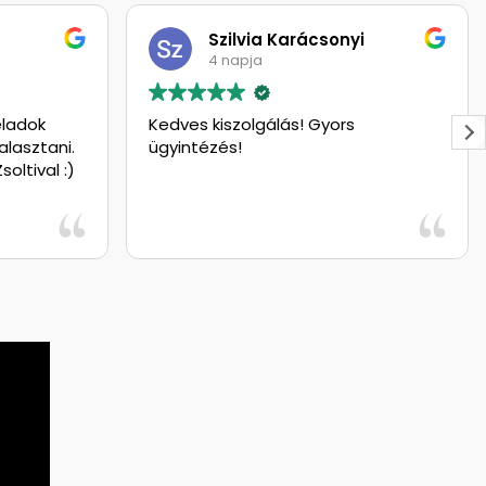
Szilvia Karácsonyi
4 napja
Kedves kiszolgálás! Gyors
Az el
.
ügyintézés!
segít
)
őket!
Zsolt
amit 
Olvas