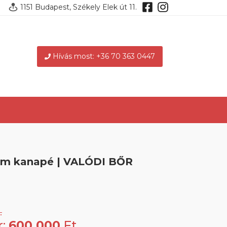
1151 Budapest, Székely Elek út 11.
Hívás most: +36 70 363 0447
rm kanapé | VALÓDI BŐR
.
r:
600 000
Ft.