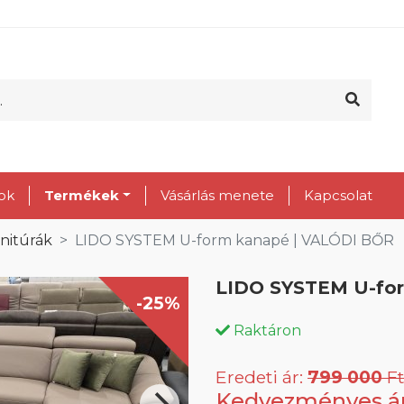
ok
Termékek
Vásárlás menete
Kapcsolat
rnitúrák
LIDO SYSTEM U-form kanapé | VALÓDI BŐR
LIDO SYSTEM U-fo
-25%
Raktáron
Eredeti ár:
799 000
Ft
Kedvezményes á