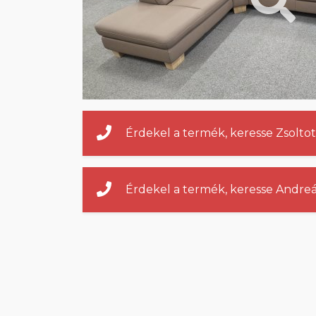
Érdekel a termék, keresse Zsoltot
Érdekel a termék, keresse Andreá