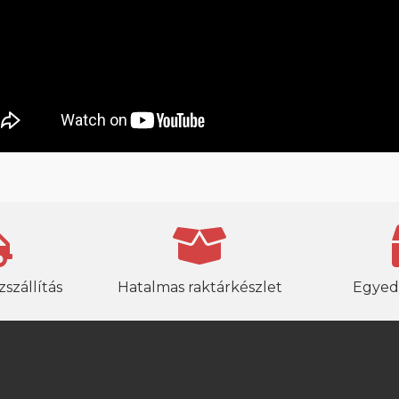
szállítás
Hatalmas raktárkészlet
Egyed