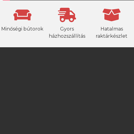
Minőségi bútorok
Gyors
Hatalmas
házhozszállítás
raktárkészlet