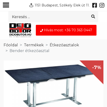
1151 Budapest, Székely Elek út 11.
Hívás most: +36 70 363 0447
Főoldal
Termékek
Étkezőasztalok
Bender étkezőasztal
-7%