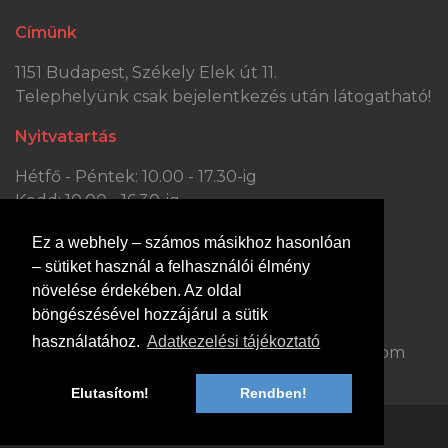
Címünk
1151 Budapest, Székely Elek út 11.
Telephelyünk csak bejelentkezés után látogatható!
Nyitvatartás
Hétfő - Péntek: 10.00 - 17.30-ig
Kedd: 10.00 - 16.30-ig
Szombat: 10.00 - 13.30-ig
Ez a webhely – számos másikhoz hasonlóan
Vasárnap: ZÁRVA
– sütiket használ a felhasználói élmény
Kapcsolat
növelése érdekében. Az oldal
böngészésével hozzájárul a sütik
Hívjon minket:
Írjon nekünk:
használatához.
Adatkezelési tájékoztató
+36 70 363 0447
dejobutor@gmail.com
Elutasítom!
Rendben!
© 2014-2023 dejobutor.hu, Minden jog fenntartva.