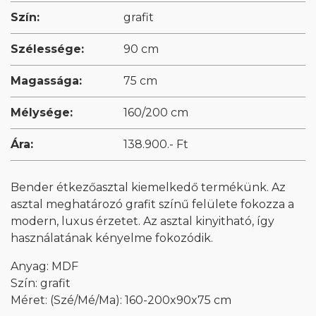
Szín:
grafit
Szélessége:
90 cm
Magassága:
75 cm
Mélysége:
160/200 cm
Ára:
138.900.- Ft
Bender étkezőasztal kiemelkedő termékünk. Az
asztal meghatározó grafit színű felülete fokozza a
modern, luxus érzetet. Az asztal kinyitható, így
használatának kényelme fokozódik.
Anyag: MDF
Szín: grafit
Méret: (Szé/Mé/Ma): 160-200x90x75 cm