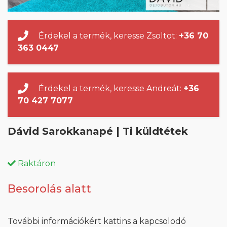
Érdekel a termék, keresse Zsoltot:
+36 70
363 0447
Érdekel a termék, keresse Andreát:
+36
70 427 7077
Dávid Sarokkanapé | Ti küldtétek
Raktáron
Besorolás alatt
További információkért kattins a kapcsolodó