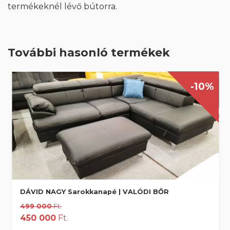
termékeknél lévő bútorra.
További hasonló termékek
-10%
DÁVID NAGY Sarokkanapé | VALÓDI BŐR
499 000
Ft.
450 000
Ft.