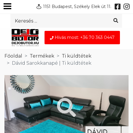
1151 Budapest, Székely Elek út 11.
Hívás most: +36 70 363 0447
Főoldal
Termékek
Ti küldtétek
Dávid Sarokkanapé | Ti küldtétek