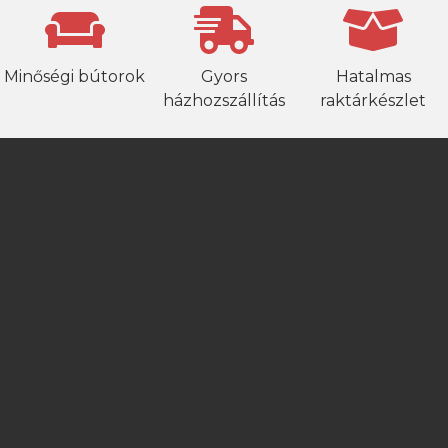
Minőségi bútorok
Gyors
Hatalmas
házhozszállítás
raktárkészlet